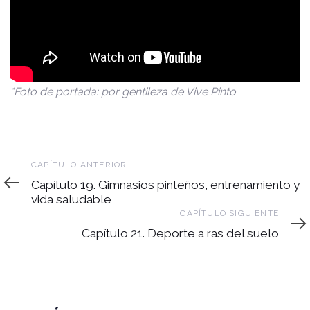
*Foto de portada: por gentileza de Vive Pinto
Capítulo
CAPÍTULO ANTERIOR
anterior
Capítulo 19. Gimnasios pinteños, entrenamiento y
vida saludable
Capítulo
CAPÍTULO SIGUIENTE
siguiente
Capítulo 21. Deporte a ras del suelo